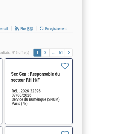
 email
Flux
RSS
Enregistrement
1
2
61
sultats :
915 offre(s)
Sec Gen : Responsable du
secteur RH H/F
Réf. : 2026-32396
07/08/2026
Service du numérique (SNUM)
Paris (75)