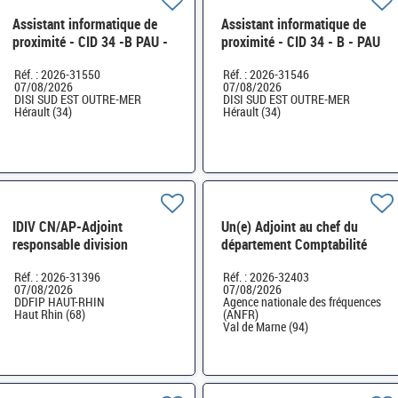
Assistant informatique de
Assistant informatique de
proximité - CID 34 -B PAU -
proximité - CID 34 - B - PAU
D13 - ESI34 - H/F
- D13 - ESI34 - H/F
Réf. : 2026-31550
Réf. : 2026-31546
07/08/2026
07/08/2026
DISI SUD EST OUTRE-MER
DISI SUD EST OUTRE-MER
Hérault (34)
Hérault (34)
IDIV CN/AP-Adjoint
Un(e) Adjoint au chef du
responsable division
département Comptabilité
Ressources Humaines -
administrative H/F
Réf. : 2026-31396
Réf. : 2026-32403
Formation Professionnelle
07/08/2026
07/08/2026
H/F
DDFIP HAUT-RHIN
Agence nationale des fréquences
Haut Rhin (68)
(ANFR)
Val de Marne (94)