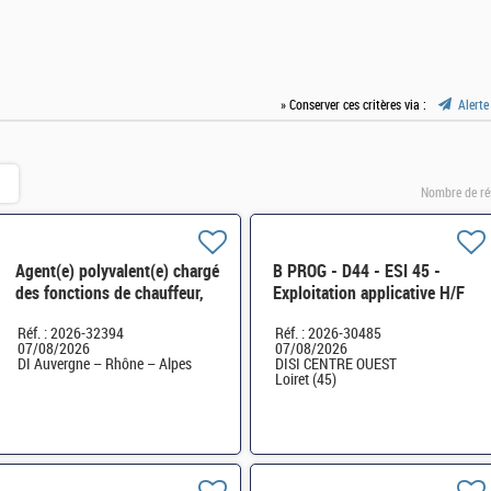
» Conserver ces critères via :
Alerte
Nombre de ré
Agent(e) polyvalent(e) chargé
B PROG - D44 - ESI 45 -
des fonctions de chauffeur,
Exploitation applicative H/F
d'accueil, de courrier et de
Réf. : 2026-32394
Réf. : 2026-30485
manutention (H/F)
07/08/2026
07/08/2026
DI Auvergne – Rhône – Alpes
DISI CENTRE OUEST
Loiret (45)