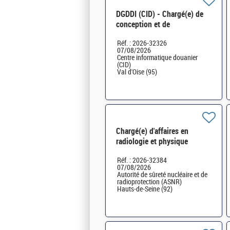
DGDDI (CID) - Chargé(e) de
conception et de
développement cat A H/F
Réf. : 2026-32326
07/08/2026
Centre informatique douanier
(CID)
Val d'Oise (95)
Chargé(e) d'affaires en
radiologie et physique
médicale H/F
Réf. : 2026-32384
07/08/2026
Autorité de sûreté nucléaire et de
radioprotection (ASNR)
Hauts-de-Seine (92)