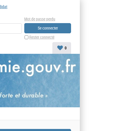
didat
Mot de passe perdu
Rester connecté
0