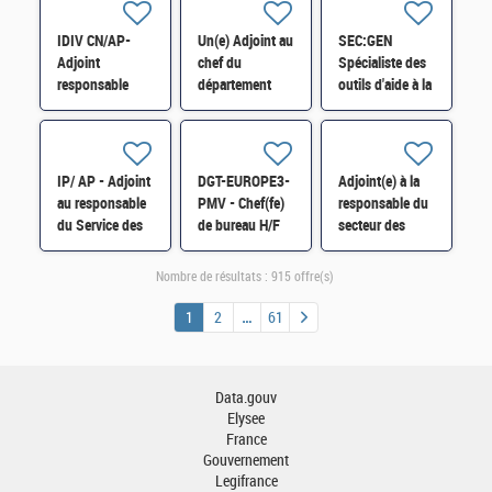
H/F
H/F
IDIV CN/AP-
Un(e) Adjoint au
SEC:GEN
Adjoint
chef du
Spécialiste des
responsable
département
outils d'aide à la
division
Comptabilité
traduction H/F
Ressources
administrative
Humaines -
H/F
Formation
IP/ AP - Adjoint
DGT-EUROPE3-
Adjoint(e) à la
Professionnelle
au responsable
PMV - Chef(fe)
responsable du
H/F
du Service des
de bureau H/F
secteur des
Impôts des
distinctions
Entreprises
honorifiques
Nombre de résultats :
915 offre(s)
(SIE) de Corbeil
H/F
H/F
1
2
61
Data.gouv
Elysee
France
Gouvernement
Legifrance