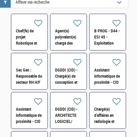
Affiner ma recherche
Chef(fe) de
Agent(e)
B PROG - D44 -
projet
polyvalent(e)
ESI 45 -
Robotique et
chargé des
Exploitation
Industrie du
fonctions de
applicative H/F
futur-SI-
chauffeur,
SDTME-081 H/F
d'accueil, de
courrier et de
Sec Gen :
DGDDI (CID) -
Assistant
manutention
Responsable du
Chargé(e) de
informatique de
(H/F)
secteur RH H/F
conception et
proximité - CID
de
34 -B PAU -
développement
D13 - ESI34 -
cat A H/F
H/F
Assistant
DGDDI (CID) -
Chargé(e)
informatique de
ARCHITECTE
d'affaires en
proximité - CID
LOGICIEL/
radiologie et
34 - B - PAU -
GESTIONNAIRE
physique
D13 - ESI34 -
OUTILS - cat A
médicale H/F