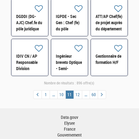
des systèmes
Infrastructures
DevOps H/F
d'information
Locales (SIL)
H/F
H/F
DGDDI (DG-
IGPDE - Sec
ATT/AP Chef(fe)
AJC) Chef.fe du
Gen : Chef (fe)
de projet auprès
pôle juridique
du pôle
du département
spécialisé H/F
"Synthèse et
de contrôle
communication"
budgétaire H/F
H/F
IDIV CN / AP
Ingénieur
Gestionnaire de
Responsable
brevets Optique
formation H/F
Division
- Semi-
Contrôle Fiscal
conducteur H/F
H/F
Nombre de résultats :
896 offre(s)
1
10
11
12
60
Data.gouv
Elysee
France
Gouvernement