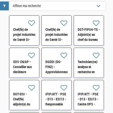
Affiner ma recherche
Chef(fe) de
Chef(fe) de
DGT-FIPU4-TG -
projet Industries
projet Industries
Adjoint(e) au
de Santé SI-
de Santé SI-
chef du bureau
SDISBCA-212
SDISBCA-212
Fipu4 -
H/F
H/F
responsable
outils H/F
IDIV CN/AP -
DGDDI (DG-
Technicien(ne)
Conseiller aux
FIN2) -
analyse et
décideurs
Approvisionneur(euse)
recherche en
locaux
au sein du
biologie H/F
Communautés
Bureau des
de communes
achats H/F
du Pays
DGT-DSI -
IFIP/ATT - PSE
IFIP/ATT - PSE
civraisien H/F
Chef(fe)
- D13 - ESI13 -
- D13 - ESI13 -
adjoint(e) du
Responsable
Centre OPS -
département
Support aux
Ingénieur(e)