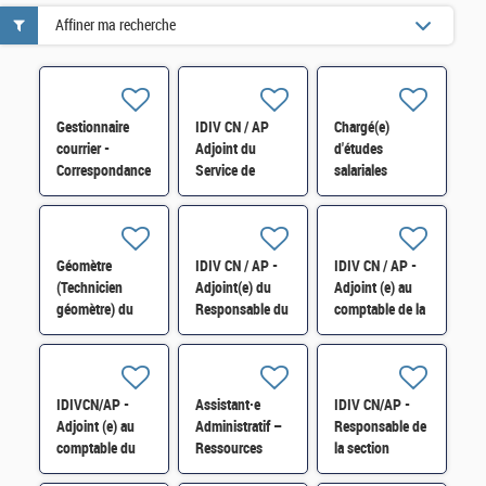
Affiner ma recherche
Gestionnaire
IDIV CN / AP
Chargé(e)
courrier -
Adjoint du
d'études
Correspondance
Service de
salariales
A.T.I. - P.C.I.
Gestion
(4SAGE) H/F
H/F
Comptable
Biterrois (34)
H/F
Géomètre
IDIV CN / AP -
IDIV CN / AP -
(Technicien
Adjoint(e) du
Adjoint (e) au
géomètre) du
Responsable du
comptable de la
cadastre H/F
Service
trésorerie
départemental
hospitalière
des impôts
d'Argenteuil H/F
fonciers H/F
IDIVCN/AP -
Assistant·e
IDIV CN/AP -
Adjoint (e) au
Administratif –
Responsable de
comptable du
Ressources
la section
service de
Humaines /
Formalités des