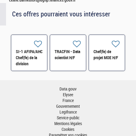
celine.darrieutort@dgfip.finances.gouv.fr
Ces offres pourraient vous intéresser
SI-1 AFIPA/AHC
TRACFIN - Data
Chef(fe) de
Chef(fe) de la
scientist H/F
projet MOE H/F
division
technologies et
outillage H/F
Data.gouv
Elysee
France
Gouvernement
Legifrance
Service-public
Mentions légales
Cookies
Paramétrer vos cookies