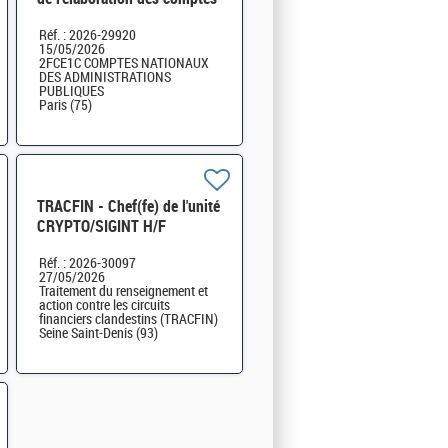
nationaux au sein du secteur
Réf. : 2026-29920
État - 2FCE-1C -H/F
15/05/2026
2FCE1C COMPTES NATIONAUX
DES ADMINISTRATIONS
PUBLIQUES
Paris (75)
TRACFIN - Chef(fe) de l'unité
CRYPTO/SIGINT H/F
Réf. : 2026-30097
27/05/2026
Traitement du renseignement et
action contre les circuits
financiers clandestins (TRACFIN)
Seine Saint-Denis (93)