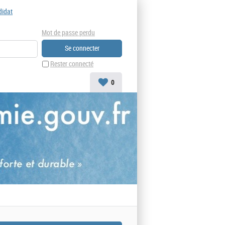
didat
Mot de passe perdu
Rester connecté
0