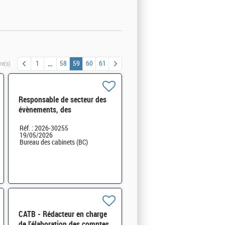
1
58
59
60
61
re(s)
Responsable de secteur des
évènements, des
déplacements et des
Réf. : 2026-30255
dépenses H/F
19/05/2026
Bureau des cabinets (BC)
CATB - Rédacteur en charge
de l'élaboration des comptes