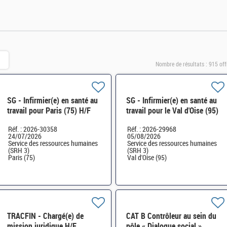
Nombre de résultats :
915 off
SG - Infirmier(e) en santé au
SG - Infirmier(e) en santé au
travail pour Paris (75) H/F
travail pour le Val d'Oise (95)
H/F
Réf. : 2026-30358
Réf. : 2026-29968
24/07/2026
05/08/2026
Service des ressources humaines
Service des ressources humaines
(SRH 3)
(SRH 3)
Paris (75)
Val d'Oise (95)
TRACFIN - Chargé(e) de
CAT B Contrôleur au sein du
mission juridique H/F
pôle « Dialogue social »