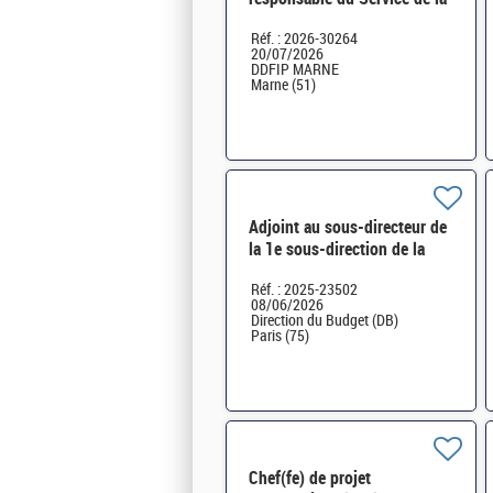
Publicité Foncière et de
Réf. : 2026-30264
l'Enregistrement H/F
20/07/2026
DDFIP MARNE
Marne (51)
Adjoint au sous-directeur de
la 1e sous-direction de la
Direction du budget* H/F
Réf. : 2025-23502
08/06/2026
Direction du Budget (DB)
Paris (75)
Chef(fe) de projet