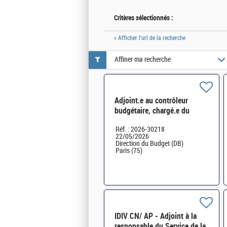
Critères sélectionnés :
» Afficher l'url de la recherche
Affiner ma recherche
Adjoint.e au contrôleur
budgétaire, chargé.e du
contrôle d'entités sous tutelle
Réf. : 2026-30218
du MATTE H/F* H/F
22/05/2026
Direction du Budget (DB)
Paris (75)
IDIV CN/ AP - Adjoint à la
responsable du Service de la