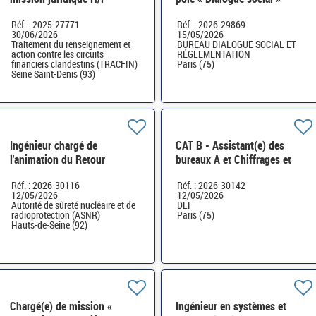
Bureau DSR H/F
Réf. : 2025-27771
Réf. : 2026-29869
30/06/2026
15/05/2026
Traitement du renseignement et
BUREAU DIALOGUE SOCIAL ET
action contre les circuits
RÉGLEMENTATION
financiers clandestins (TRACFIN)
Paris (75)
Seine Saint-Denis (93)
Ingénieur chargé de
CAT B - Assistant(e) des
l'animation du Retour
bureaux A et Chiffrages et
d'EXpérience H/F
Études Statistiques DLF H/F
Réf. : 2026-30116
Réf. : 2026-30142
12/05/2026
12/05/2026
Autorité de sûreté nucléaire et de
DLF
radioprotection (ASNR)
Paris (75)
Hauts-de-Seine (92)
Chargé(e) de mission «
Ingénieur en systèmes et