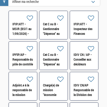
Affiner ma recherche
IFIP/ATT -
Cat C ou B -
IFIP/ATT -
MSIR (BSI1 au
Gestionnaire
Inspecteur des
1/09/2026) -
"Dépense" au
Finances
Développeur /
sein du DCM
publiques en
Développeuse
H/F
pôle de contrôle
Analyste H/F
des revenus et
patrimoine
IPFiP/AP -
Cat C ou B -
IDIV CN / AP -
(PCRP) H/F
Responsable du
Gestionnaire
Conseiller aux
pôle de contrôle
"Dépense" au
décideurs
des revenus et
sein du DCM
locaux (CDL)
du patrimoine
H/F
secteur de
(PCRP) H/F
Carmaux H/F
Adjoint.e à la
Chargé(e) de
IDIV CN/AP
responsable de
mission
Responsable de
la mission
"économie
la Division des
inspection du
numérique"
Opérations de
travail de l'ASNR
SEN-SDRUN-
l'État et du