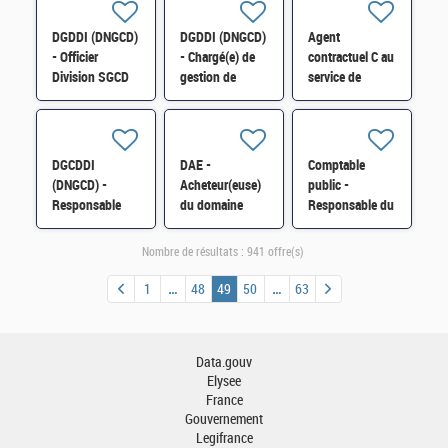
H/F
187 H/F
Domaine H/F
DGDDI (DNGCD)
DGDDI (DNGCD)
Agent
- Officier
- Chargé(e) de
contractuel C au
Division SGCD
gestion de
service de
Antilles Guyane
contrat H/F
publicité
H/F
foncière de
Versailles H/F
DGCDDI
DAE -
Comptable
(DNGCD) -
Acheteur(euse)
public -
Responsable
du domaine
Responsable du
Technique Naval
immobilier,
Service de
de Façade
spécialisé(e) en
Gestion
Nombre de résultats :
941 offre(s)
(RTNF) H/F
énergie H/F
comptable
d'Evreux H/F
1
48
49
50
63
Data.gouv
Elysee
France
Gouvernement
Legifrance