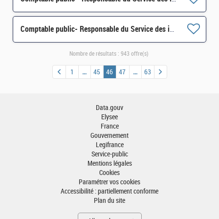
Comptable public- Responsable du Service des impôts des particuliers (SIP) d'Ussel H/F
Nombre de résultats :
943 offre(s)
1
45
46
47
63
Data.gouv
Elysee
France
Gouvernement
Legifrance
Service-public
Mentions légales
Cookies
Paramétrer vos cookies
Accessibilité : partiellement conforme
Plan du site