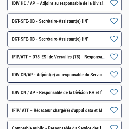
IDIV HC / AP – Adjoint au responsable de la Division des préparations aux concours H/F
DGT-SFE-OB - Secrétaire-Assistant(e) H/F
DGT-SFE-OB - Secrétaire-Assistant(e) H/F
IFIP/ATT – D78-ESI de Versailles (78) - Responsable d'assistance de proximité de Versailles H/F
IDIV CN/AP - Adjoint(e) au responsable du Service des impôts des entreprises (SIE) de Mont de Marsan H/F
IDIV CN / AP - Responsable de la Division RH et formation professionnelle H/F
IFiP/ ATT – Rédacteur chargé(e) d'appui data et MOA des outils de gouvernance au sein DSNum H/F
Comptable public - Responsable du Service des impôts des particuliers (SIP) de Morlaix H/F