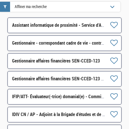
Affiner ma recherche
Assistant informatique de proximité - Service d'Appui au Réseau - B - PAU - D13 - ESI34 - H/F
Gestionnaire - correspondant cadre de vie - contrat court H/F
Gestionnaire affaires financières SEN-CCED-123
Gestionnaire affaires financières SEN-CCED-123 H/F
IFIP/ATT- Évaluateur(-trice) domanial(e) - Commissaire du Gouvernement à l'expropriation H/F
IDIV CN / AP - Adjoint à la Brigade d'études et de programmation – Lyon H/F