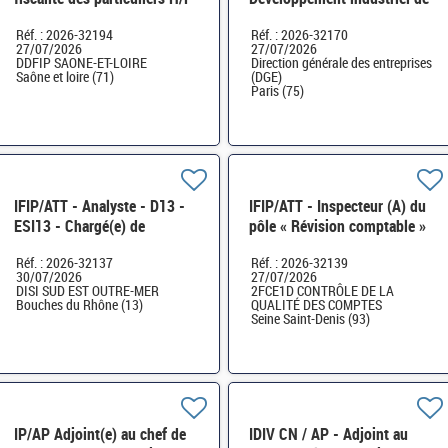
l'éolien (en mer et terrestre)
Réf. : 2026-32194
Réf. : 2026-32170
SI-SDTME-171 H/F
27/07/2026
27/07/2026
DDFIP SAONE-ET-LOIRE
Direction générale des entreprises
Saône et loire (71)
(DGE)
Paris (75)
IFIP/ATT - Analyste - D13 -
IFIP/ATT - Inspecteur (A) du
ESI13 - Chargé(e) de
pôle « Révision comptable »
Continuité d'Activité
H/F
Réf. : 2026-32137
Réf. : 2026-32139
Informatique H/F
30/07/2026
27/07/2026
DISI SUD EST OUTRE-MER
2FCE1D CONTRÔLE DE LA
Bouches du Rhône (13)
QUALITÉ DES COMPTES
Seine Saint-Denis (93)
IP/AP Adjoint(e) au chef de
IDIV CN / AP - Adjoint au