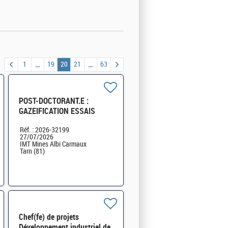
1
19
20
21
63
POST-DOCTORANT.E :
GAZEIFICATION ESSAIS
PILOTES (H/F) – CDD 12
Réf. : 2026-32199
mois H/F
27/07/2026
IMT Mines Albi Carmaux
Tarn (81)
Chef(fe) de projets
Développement industriel de