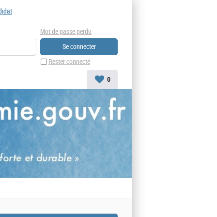
didat
Mot de passe perdu
Rester connecté
0