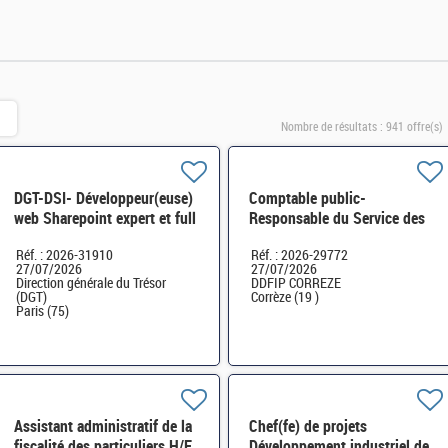
Nombre de résultats :
941 offre(s)
DGT-DSI- Développeur(euse)
Comptable public-
web Sharepoint expert et full
Responsable du Service des
stack .NET/Angular H/F
impôts des particuliers (SIP)
Réf. : 2026-31910
Réf. : 2026-29772
de Tulle H/F
27/07/2026
27/07/2026
Direction générale du Trésor
DDFIP CORREZE
(DGT)
Corrèze (19 )
Paris (75)
Assistant administratif de la
Chef(fe) de projets
fiscalité des particuliers H/F
Développement industriel de