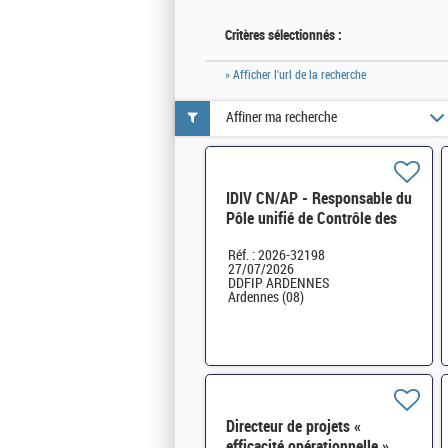
Critères sélectionnés :
» Afficher l'url de la recherche
Affiner ma recherche
IDIV CN/AP - Responsable du
Pôle unifié de Contrôle des
professionnels des Ardennes
Réf. : 2026-32198
H/F
27/07/2026
DDFIP ARDENNES
Ardennes (08)
Directeur de projets «
efficacité opérationnelle »