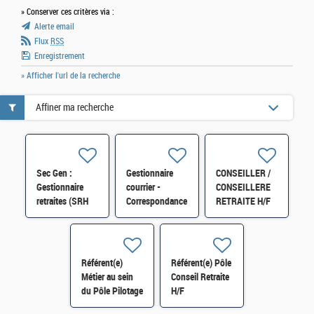
» Conserver ces critères via :
Alerte email
Flux
RSS
Enregistrement
» Afficher l'url de la recherche
Affiner ma recherche
Sec Gen :
Gestionnaire
CONSEILLER /
Gestionnaire
courrier -
CONSEILLERE
retraites (SRH
Correspondance
RETRAITE H/F
2D) H/F
A.T.I. - P.C.I.
H/F
Référent(e)
Référent(e) Pôle
Métier au sein
Conseil Retraite
du Pôle Pilotage
H/F
Interne H/F