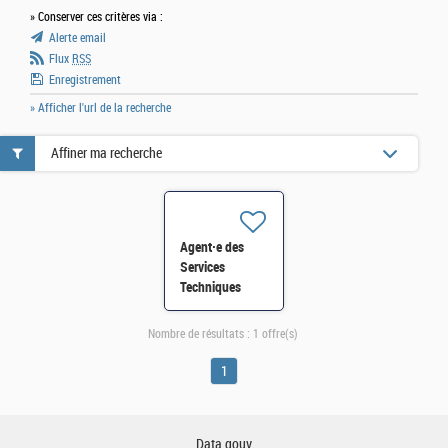
» Conserver ces critères via :
Alerte email
Flux
RSS
Enregistrement
» Afficher l'url de la recherche
Affiner ma recherche
Agent·e des
Services
Techniques
(AST) D44 - ESI
49 H/F
Nombre de résultats :
1 offre(s)
1
Data.gouv