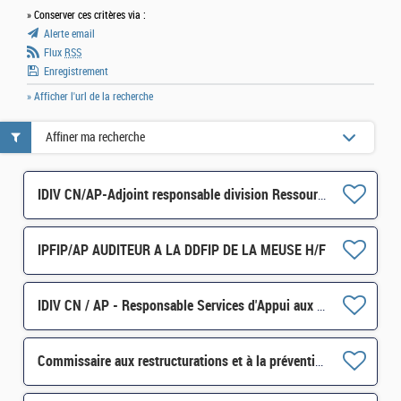
» Conserver ces critères via :
Alerte email
Flux
RSS
Enregistrement
» Afficher l'url de la recherche
Affiner ma recherche
IDIV CN/AP-Adjoint responsable division Ressources Humaines - Formation Professionnelle H/F
IPFIP/AP AUDITEUR A LA DDFIP DE LA MEUSE H/F
IDIV CN / AP - Responsable Services d'Appui aux Service des Impôts des Entreprises SA-SIE à Verdun H/F
Commissaire aux restructurations et à la prévention des difficultés des entreprises (54-55-57-88)