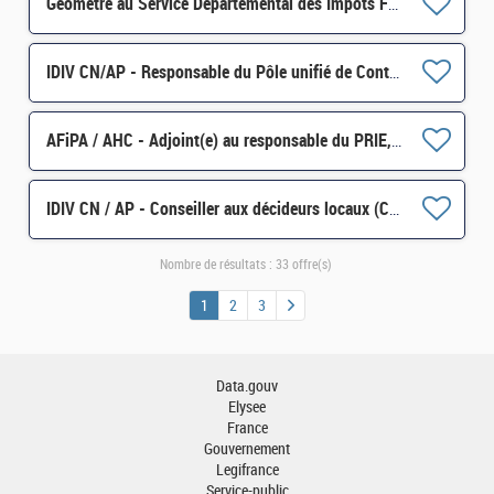
Géomètre au Service Départemental des Impôts Fonciers de l'Aube (SDIF) H/F
IDIV CN/AP - Responsable du Pôle unifié de Contrôle des professionnels des Ardennes H/F
AFiPA / AHC - Adjoint(e) au responsable du PRIE, responsable de divisions H/F
IDIV CN / AP - Conseiller aux décideurs locaux (CDL) Nogentais/Seine et Aube/Orvin et Ardusson H/F
Nombre de résultats :
33 offre(s)
1
2
3
Data.gouv
Elysee
France
Gouvernement
Legifrance
Service-public