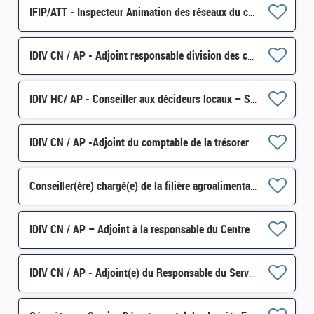
IFIP/ATT - Inspecteur Animation des réseaux du contrôle fiscal et Référent facturation électronique H/F
IDIV CN / AP - Adjoint responsable division des collectivités locales (DCL) H/F
IDIV HC/ AP - Conseiller aux décideurs locaux – Secteur Pays de Wissembourg H/F
IDIV CN / AP -Adjoint du comptable de la trésorerie des Hôpitaux universitaires de Strasbourg H/F
Conseiller(ère) chargé(e) de la filière agroalimentaire et du programme France 2030 régionalisé H/F
IDIV CN / AP – Adjoint à la responsable du Centre de Contact des Professionnels (CC Pros) H/F
IDIV CN / AP - Adjoint(e) du Responsable du Service départemental des impôts fonciers H/F