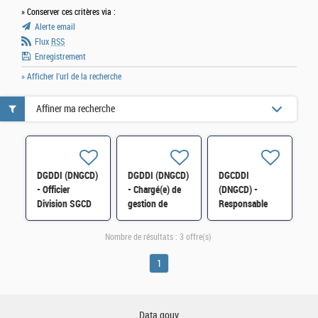
» Conserver ces critères via :
Alerte email
Flux
RSS
Enregistrement
» Afficher l'url de la recherche
Affiner ma recherche
DGDDI (DNGCD)
DGDDI (DNGCD)
DGCDDI
- Officier
- Chargé(e) de
(DNGCD) -
Division SGCD
gestion de
Responsable
Antilles Guyane
contrat H/F
Technique Naval
H/F
de Façade
Nombre de résultats :
3 offre(s)
(RTNF) H/F
1
Data.gouv