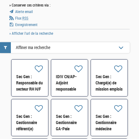
» Conserver ces critères via :
Alerte email
Flux
RSS
Enregistrement
» Afficher l'url de la recherche
Affiner ma recherche
Sec Gen :
IDIV CN/AP-
Sec Gen :
Responsable du
Adjoint
Chargé(e) de
secteur RH H/F
responsable
mission emplois
division
fonctionnels
Ressources
supérieurs
Humaines -
(SRH2A) H/F
Formation
Sec Gen :
Sec Gen :
Sec Gen :
Professionnelle
Gestionnaire
Gestionnaire
Gestionnaire
H/F
référent(e)
GA-Paie
médecine
expert(e) GA-
(CSRH/C) H/F
statutaire