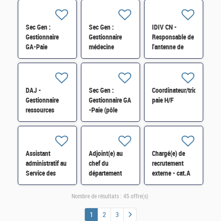
paye des agents
(CSRH/Pôle
contractuels
Médical) H/F
(CSRH/C) H/F
Sec Gen :
Sec Gen :
IDIV CN -
Gestionnaire
Gestionnaire
Responsable de
GA-Paie
médecine
l'antenne de
(CSRH/C) H/F
statutaire
Loches du CGR
(CSRH/Pôle
d'Indre-et-Loire
Médical) H/F
H/F
DAJ -
Sec Gen :
Coordinateur/trice
Gestionnaire
Gestionnaire GA
paie H/F
ressources
-Paie (pôle
humaines H/F
contractuels -
CSRH) contrat
court H/F
Assistant
Adjoint(e) au
Chargé(e) de
administratif au
chef du
recrutement
Service des
département
externe - cat.A
ressources
Carrières et
H/F
humaines,
Mobilités au
Nombre de résultats :
45 offre(s)
Prévention,
Pôle RH de la DI
conditions de
d'Ile-de-France
1
2
3