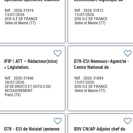
et cariste à l'Atelier Édition
sein du pôle RH et logistique
Réf. : 2026-31919
Réf. : 2026-31912
impression finition H/F
de proximité H/F
13/07/2026
13/07/2026
DISI ILE DE FRANCE
DISI ILE DE FRANCE
Seine et Marne (77)
Seine et Marne (77)
IFIP / ATT – Rédacteur(trice)
D78-ESI Nemours–Agent/te -
« Législation,
Centre National de
réglementation- droit du
Traitement FICOBA FICOVIE
Réf. : 2026-31946
Réf. : 2026-31894
recouvrement forcé » H/F
et MNT des déclarations
28/07/2026
13/07/2026
2736 H/F
GF2B DROITS ET OUTILS DU
DISI ILE DE FRANCE
RECOUVREMENT
Seine et Marne (77)
Paris (75)
D78 - ESI de Noisiel (antenne
IDIV CN/AP Adjoint chef du