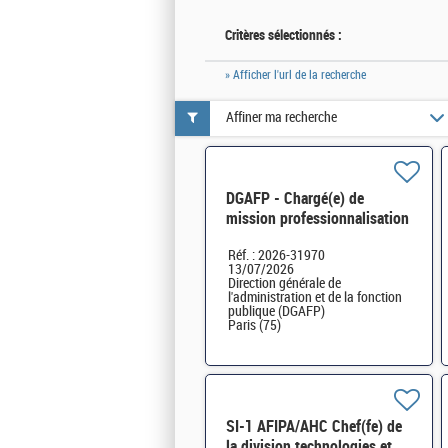
Critères sélectionnés :
» Afficher l'url de la recherche
Affiner ma recherche
DGAFP - Chargé(e) de
mission professionnalisation
et innovation RH (1DTRH)
Réf. : 2026-31970
H/F
13/07/2026
Direction générale de
l'administration et de la fonction
publique (DGAFP)
Paris (75)
SI-1 AFIPA/AHC Chef(fe) de
la division technologies et