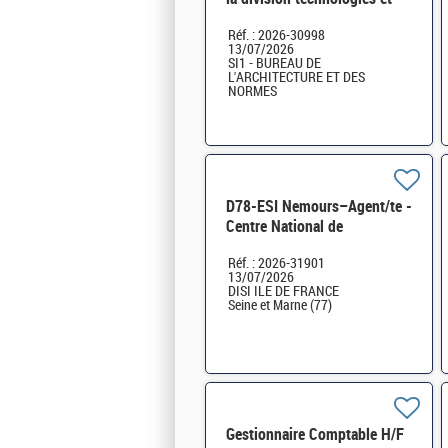
outillage H/F
Réf. : 2026-30998
13/07/2026
SI1 - BUREAU DE
L'ARCHITECTURE ET DES
NORMES
D78-ESI Nemours–Agent/te -
Centre National de
Traitement FICOBA FICOVIE
Réf. : 2026-31901
et MNT des déclarations
13/07/2026
2736 H/F
DISI ILE DE FRANCE
Seine et Marne (77)
Gestionnaire Comptable H/F