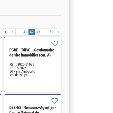
1
41
42
43
60
DGDDI (DIPA) - Gestionnaire
de site immobilier (cat. A)
H/F
Réf. : 2026-31979
13/07/2026
DI Paris Aéroports
Val d'Oise (95)
D78-ESI Nemours–Agent(e) -
Centre National de