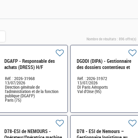
Nombre de résultats :
896 offre(s)
DGAFP - Responsable des
DGDDI (DIPA) - Gestionnaire
achats (DRESS) H/F
des dossiers contentieux et
suivi des marchandises (Cat.
Réf. : 2026-31968
Réf. : 2026-31972
B) H/F
13/07/2026
13/07/2026
Direction générale de
DI Paris Aéroports
l'administration et de la fonction
Val d'Oise (95)
publique (DGAFP)
Paris (75)
D78-ESI de NEMOURS -
D78 - ESI de Nemours –
Opérateur/Opératrice machine
Gestionnaire logistique au