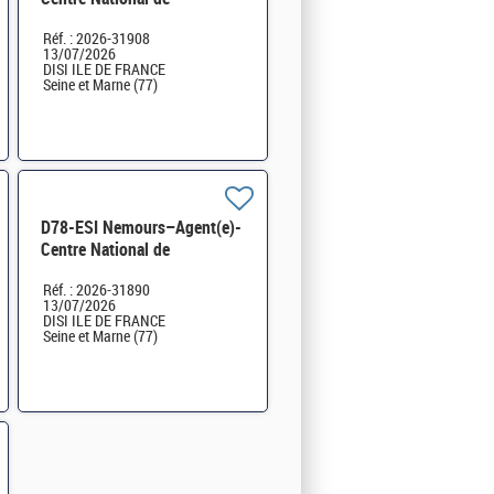
Traitement FICOBA FICOVIE
Réf. : 2026-31908
et MNT des déclarations
13/07/2026
2736 H/F
DISI ILE DE FRANCE
Seine et Marne (77)
D78-ESI Nemours–Agent(e)-
Centre National de
Traitement FICOBA FICOVIE
Réf. : 2026-31890
et MNT des déclarations
13/07/2026
2736 H/F
DISI ILE DE FRANCE
Seine et Marne (77)