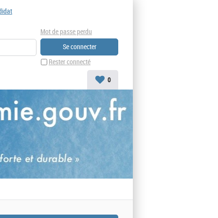
didat
Mot de passe perdu
Rester connecté
0