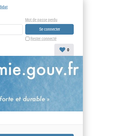
didat
Mot de passe perdu
Rester connecté
0