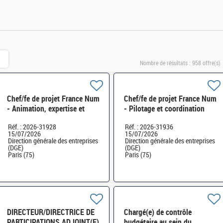
Nombre de résultats :
958 offre(s)
Chef/fe de projet France Num
Chef/fe de projet France Num
- Animation, expertise et
- Pilotage et coordination
études SEN-SDRUN-125
des actions SEN-SDRUN-124
Réf. : 2026-31928
Réf. : 2026-31936
H/F
15/07/2026
15/07/2026
Direction générale des entreprises
Direction générale des entreprises
(DGE)
(DGE)
Paris (75)
Paris (75)
DIRECTEUR/DIRECTRICE DE
Chargé(e) de contrôle
PARTICIPATIONS ADJOINT(E)
budgétaire au sein du