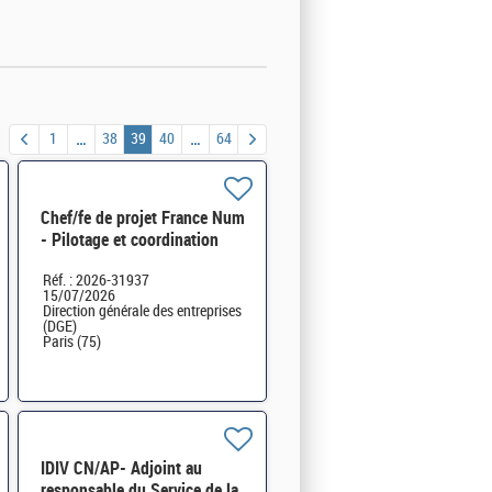
1
38
39
40
64
Chef/fe de projet France Num
- Pilotage et coordination
des actions SEN-SDRUN-124
Réf. : 2026-31937
H/F
15/07/2026
Direction générale des entreprises
(DGE)
Paris (75)
IDIV CN/AP- Adjoint au
responsable du Service de la