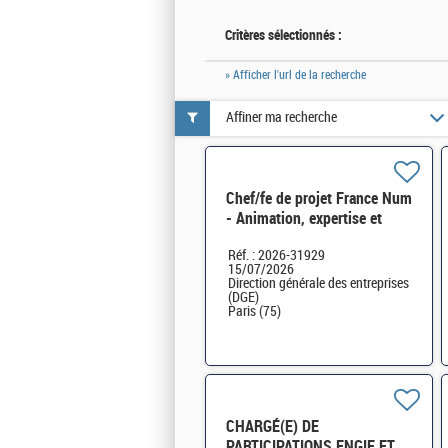
Critères sélectionnés :
» Afficher l'url de la recherche
Affiner ma recherche
Chef/fe de projet France Num
- Animation, expertise et
études SEN-SDRUN-125
Réf. : 2026-31929
15/07/2026
Direction générale des entreprises
(DGE)
Paris (75)
CHARGÉ(E) DE
PARTICIPATIONS ENGIE ET