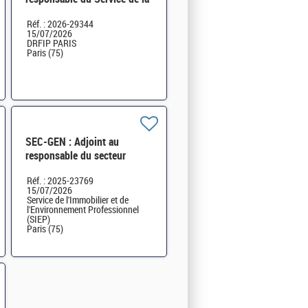
publicité foncière (SPF) de
Réf. : 2026-29344
Paris 2E H/F
15/07/2026
DRFIP PARIS
Paris (75)
SEC-GEN : Adjoint au
responsable du secteur
maintenance et travaux
Réf. : 2025-23769
PICAV Paris Bercy H/F
15/07/2026
Service de l'Immobilier et de
l'Environnement Professionnel
(SIEP)
Paris (75)