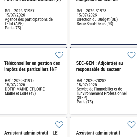
SERVICES ET FINANCE H/F
SCBCM du ministère de
Réf. : 2026-31957
Réf. : 2026-31978
l'intérieur et des outre-mer*
15/07/2026
15/07/2026
H/F
Agence des participations de
Direction du Budget (DB)
l'État (APE)
Seine Saint-Denis (93)
Paris (75)
Téléconseiller en gestion des
SEC-GEN : Adjoint(e) au
impôts des particuliers H/F
responsable du secteur
maintenance et travaux
Réf. : 2026-31918
Réf. : 2026-28282
PICAV Paris Bercy H/F
15/07/2026
15/07/2026
DDFIP MAINE-ET-LOIRE
Service de l'Immobilier et de
Maine et Loire (49)
l'Environnement Professionnel
(SIEP)
Paris (75)
Assistant administratif - LE
Assistant administratif