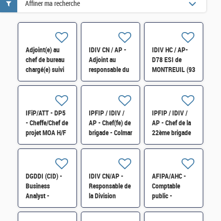
Affiner ma recherche
Adjoint(e) au
IDIV CN / AP -
IDIV HC / AP-
chef de bureau
Adjoint au
D78 ESI de
chargé(e) suivi
responsable du
MONTREUIL (93
de la masse
centre de
) Responsable
salariale du
contact des
de l'assistance
ministère de la
professionnels
de proximité de
Justice 8BJM
Carpentras H/F
l'ESI Montreuil
IFiP/ATT - DP5
IPFIP / IDIV /
IPFIP / IDIV /
H/F"
H/F
- Cheffe/Chef de
AP - Chef(fe) de
AP - Chef de la
projet MOA H/F
brigade - Colmar
22ème brigade
- H/F
régionale de
contrôle fiscal -
Epinal H/F
DGDDI (CID) -
IDIV CN/AP -
AFIPA/AHC -
Business
Responsable de
Comptable
Analyst -
la Division
public -
Maîtrise
Ressources
Responsable de
d'œuvre H/F
Humaines H/F
la Paierie