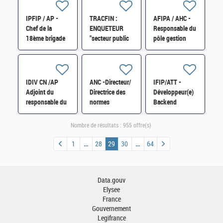
départementale
des Yvelines
IPFIP / AP -
TRACFIN :
AFIPA / AHC -
H/F
Chef de la
ENQUETEUR
Responsable du
18ème brigade
"secteur public
pôle gestion
régionale de
et probité" H/F
Publique - H/F
contrôle fiscal -
Strasbourg H/F
IDIV CN /AP
ANC -Directeur/
IFIP/ATT -
Adjoint du
Directrice des
Développeur(e)
responsable du
normes
Backend
service
comptables
Python / API &
départemental
internationales
Data H/F
Nombre de résultats :
955 offre(s)
des impôts
H/F
fonciers H/F
1
28
29
30
64
Data.gouv
Elysee
France
Gouvernement
Legifrance