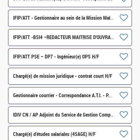
IFIP/ATT - Gestionnaire au sein de la Mission Maîtrise des risques et restitutions H/F
IFIP/ATT -BSI4 –REDACTEUR MAITRISE D'OUVRAGE (MOA) - H/F
IFIP/ATT PSE – DP7 - Ingénieur(e) OPS H/F
Chargé(e) de mission juridique - contrat court H/F
Gestionnaire courrier - Correspondance A.T.I. - P.C.I. H/F
IDIV CN / AP Adjoint du Service de Gestion Comptable Biterrois (34) H/F
Chargé(e) d'études salariales (4SAGE) H/F