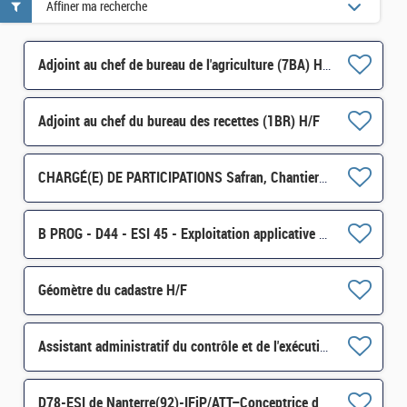
Affiner ma recherche
Adjoint au chef de bureau de l'agriculture (7BA) H/F
Adjoint au chef du bureau des recettes (1BR) H/F
CHARGÉ(E) DE PARTICIPATIONS Safran, Chantiers de l'Atlantique et Monnaie de Paris, ArianeGroup H/F
B PROG - D44 - ESI 45 - Exploitation applicative H/F
Géomètre du cadastre H/F
Assistant administratif du contrôle et de l'exécution de la dépense publique - SGC de Rodez H/F
D78-ESI de Nanterre(92)-IFiP/ATT–Conceptrice développeuse/Concepteur Développeur SATELIT /PILOTE H/F