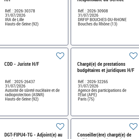
départemental de
Réf. : 2026-30378
Réf. : 2026-30908
l'enregistrement (SDE)
31/07/2026
31/07/2026
Marseille - H/F
IRA de Lille
DRFIP BOUCHES-DU-RHONE
Hauts-de-Seine (92)
Bouches du Rhône (13)
CDD - Juriste H/F
Chargé(e) de prestations
budgétaires et juridiques H/F
Réf. : 2025-26437
Réf. : 2026-32265
31/07/2026
31/07/2026
Autorité de sûreté nucléaire et de
Agence des participations de
radioprotection (ASNR)
l'État (APE)
Hauts-de-Seine (92)
Paris (75)
DGT-FIPU4-TG - Adjoint(e) au
Conseiller(ère) chargé(e) de