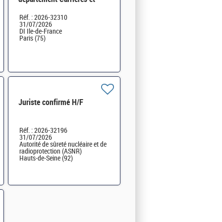
Mobilités au Pôle RH de la DI
Réf. : 2026-32310
d'Ile-de-France H/F
31/07/2026
DI Ile-de-France
Paris (75)
Juriste confirmé H/F
Réf. : 2026-32196
31/07/2026
Autorité de sûreté nucléaire et de
radioprotection (ASNR)
Hauts-de-Seine (92)