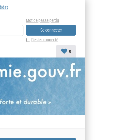
didat
Mot de passe perdu
Rester connecté
0