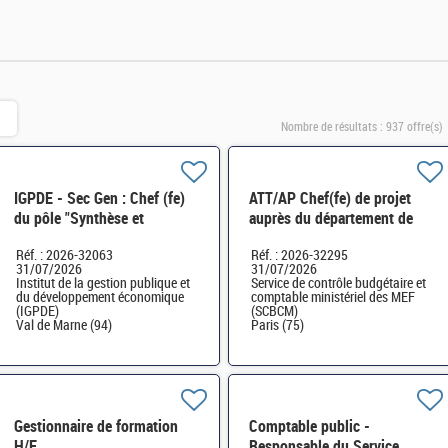
Nombre de résultats :
937 offre(s)
IGPDE - Sec Gen : Chef (fe)
ATT/AP Chef(fe) de projet
du pôle "Synthèse et
auprès du département de
communication" H/F
contrôle budgétaire H/F
Réf. : 2026-32063
Réf. : 2026-32295
31/07/2026
31/07/2026
Institut de la gestion publique et
Service de contrôle budgétaire et
du développement économique
comptable ministériel des MEF
(IGPDE)
(SCBCM)
Val de Marne (94)
Paris (75)
Gestionnaire de formation
Comptable public -
H/F
Responsable du Service