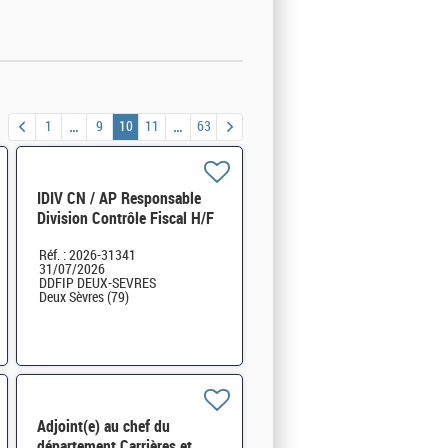
1
9
10
11
63
IDIV CN / AP Responsable
Division Contrôle Fiscal H/F
Réf. : 2026-31341
31/07/2026
DDFIP DEUX-SEVRES
Deux Sèvres (79)
Adjoint(e) au chef du
département Carrières et