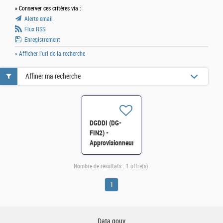
» Conserver ces critères via :
Alerte email
Flux
RSS
Enregistrement
» Afficher l'url de la recherche
Affiner ma recherche
DGDDI (DG-
FIN2) -
Approvisionneur(euse)
au sein du
Bureau des
Nombre de résultats :
1 offre(s)
achats H/F
1
Data.gouv