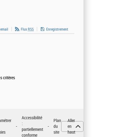
 email
Flux
RSS
Enregistrement
s critères
Accessibilité
amétrer
Plan
Aller
:
du
en
partiellement
kies
site
haut
conforme