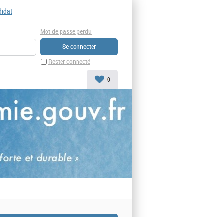
didat
Mot de passe perdu
Rester connecté
0