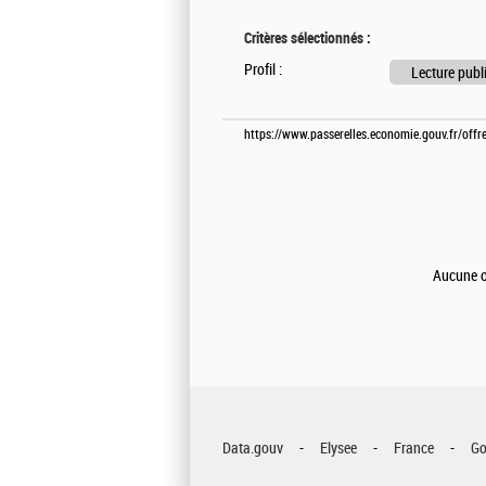
Critères sélectionnés :
Profil :
Lecture publ
https://www.passerelles.economie.gouv.fr/off
Aucune of
Data.gouv
Elysee
France
Go