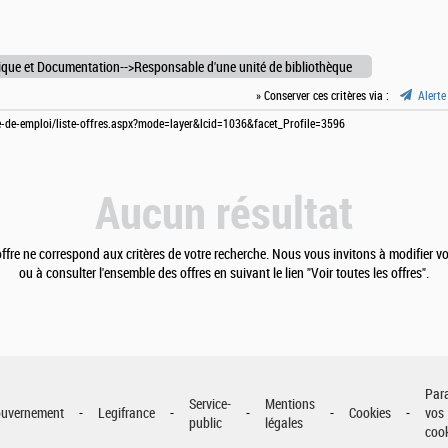
ique et Documentation-->Responsable d'une unité de bibliothèque
» Conserver ces critères via :
Alerte
re-de-emploi/liste-offres.aspx?mode=layer&lcid=1036&facet_Profile=3596
Aucun résultat
fre ne correspond aux critères de votre recherche. Nous vous invitons à modifier vo
ou à consulter l'ensemble des offres en suivant le lien "Voir toutes les offres".
Par
Service-
Mentions
uvernement
Legifrance
Cookies
vos
public
légales
coo