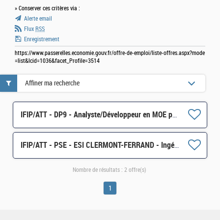
» Conserver ces critères via :
Alerte email
Flux
RSS
Enregistrement
https://www.passerelles.economie.gouv.fr/offre-de-emploi/liste-offres.aspx?mode
=list&lcid=1036&facet_Profile=3514
Affiner ma recherche
IFIP/ATT - DP9 - Analyste/Développeur en MOE pour le projet EAIV2 Échanges de données H/F
IFIP/ATT - PSE - ESI CLERMONT-FERRAND - Ingénieur OPS H/F
Nombre de résultats :
2 offre(s)
1