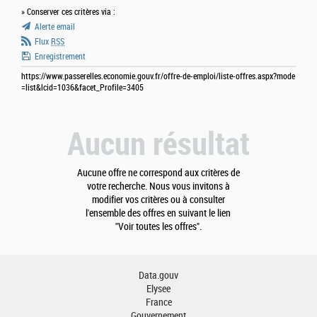
» Conserver ces critères via :
Alerte email
Flux
RSS
Enregistrement
https://www.passerelles.economie.gouv.fr/offre-de-emploi/liste-offres.aspx?mode
=list&lcid=1036&facet_Profile=3405
Aucun résultat
Aucune offre ne correspond aux critères de
votre recherche. Nous vous invitons à
modifier vos critères ou à consulter
l'ensemble des offres en suivant le lien
"Voir toutes les offres".
Data.gouv
Elysee
France
Gouvernement