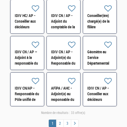
prévention des
contrôle fiscal et
collectivités
difficultés des
Référent
locales (DCL)
entreprises (54-
facturation
H/F
IDIV HC/ AP -
IDIV CN / AP -
Conseiller(ère)
55-57-88)
électronique H/F
Conseiller aux
Adjoint du
chargé(e) de la
décideurs
comptable de la
filière
locaux –
trésorerie des
agroalimentaire
Secteur Pays de
Hôpitaux
et du
Wissembourg
universitaires de
programme
H/F
Strasbourg H/F
France 2030
IDIV CN / AP –
IDIV CN / AP -
Géomètre au
régionalisé H/F
Adjoint à la
Adjoint(e) du
Service
responsable du
Responsable du
Départemental
Centre de
Service
des Impôts
Contact des
départemental
Fonciers de
Professionnels
des impôts
l'Aube (SDIF)
(CC Pros) H/F
fonciers H/F
H/F
IDIV CN/AP -
AFiPA / AHC -
IDIV CN / AP -
Responsable du
Adjoint(e) au
Conseiller aux
Pôle unifié de
responsable du
décideurs
Contrôle des
PRIE,
locaux (CDL)
professionnels
responsable de
Nogentais/Seine
Nombre de résultats :
33 offre(s)
des Ardennes
divisions H/F
et Aube/Orvin et
H/F
Ardusson H/F
1
2
3