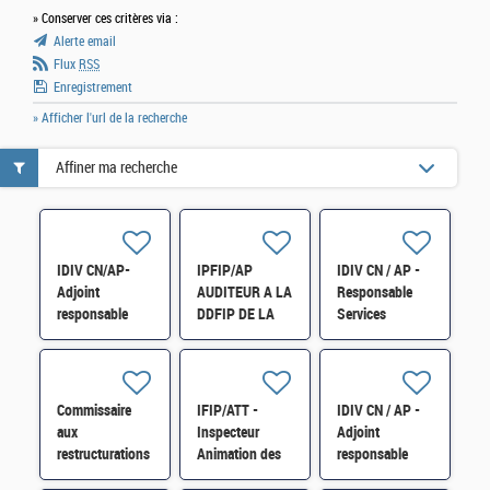
» Conserver ces critères via :
Alerte email
Flux
RSS
Enregistrement
» Afficher l'url de la recherche
Affiner ma recherche
IDIV CN/AP-
IPFIP/AP
IDIV CN / AP -
Adjoint
AUDITEUR A LA
Responsable
responsable
DDFIP DE LA
Services
division
MEUSE H/F
d'Appui aux
Ressources
Service des
Humaines -
Impôts des
Formation
Entreprises SA-
Commissaire
IFIP/ATT -
IDIV CN / AP -
Professionnelle
SIE à Verdun
aux
Inspecteur
Adjoint
H/F
H/F
restructurations
Animation des
responsable
et à la
réseaux du
division des