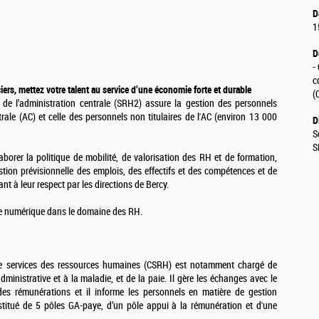
D
1
D
-
c
ers, mettez votre talent au
service d’une économie forte et durable
(
de l’administration centrale (SRH2) assure la gestion des personnels
ale (AC) et celle des personnels non titulaires de l'AC (environ 13 000
D
S
S
aborer la politique de mobilité, de valorisation des RH et de formation,
tion prévisionnelle des emplois, des effectifs et des compétences et de
ant à leur respect par les directions de Bercy.
 le numérique dans le domaine des RH.
e de services des ressources humaines (CSRH) est notamment chargé de
administrative et à la maladie, et de la paie. Il gère les échanges avec le
s rémunérations et il informe les personnels en matière de gestion
stitué de 5 pôles GA-paye, d’un pôle appui à la rémunération et d'une