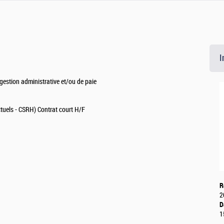
I
estion administrative et/ou de paie
ctuels - CSRH) Contrat court H/F
R
2
D
1