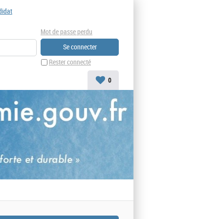
didat
Mot de passe perdu
Rester connecté
0