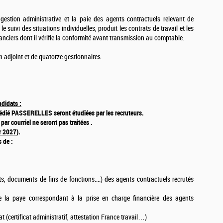
gestion administrative et la paie des agents contractuels relevant de
e le suivi des situations individuelles, produit les contrats de travail et les
nanciers dont il vérifie la conformité avant transmission au comptable.
 adjoint et de quatorze gestionnaires.
ndidats :
 dédié PASSERELLES seront étudiées par les recruteurs.
ar courriel ne seront pas traitées .
r 2027)
.
 de :
s, documents de fins de fonctions....) des agents contractuels recrutés
de la paye correspondant à la prise en charge financière des agents
 (certificat administratif, attestation France travail…)