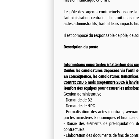
mission numérique et SIRH.
Le pôle des agents contractuels assure la 
l’administration centrale . Il instruit et assur
actes administratifs, traduit leurs impacts fi
Il est composé du responsable de pôle, de son
Description du poste
Informations importantes à l’attention des ca
Seules les candidatures déposées via l’outil
En conséquence, les candidatures transmises p
Contrat CDD 5 mois (septembre 2026 à janvie
Renfort des équipes pour assurer les missions
Gestion administrative
- Demande de B2
- Demande de NPC
- Formalisation des actes (contrats, avenant
par les ministères économiques et financiers
- Saisie des éléments de pré-liquidation 
contractuels
- Elaboration des documents de fins de contrat