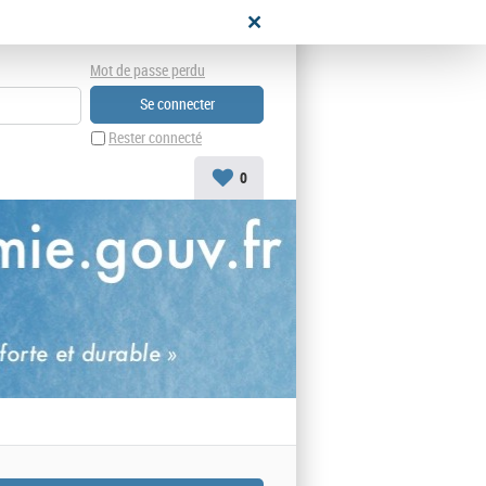
didat
Mot de passe perdu
Rester connecté
0