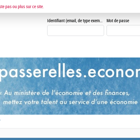
ESPACE CANDIDAT
ste pas ou plus sur ce site.
Je me crée un espace can
Identifiant (email, de type exemple@exemple.fr)
Mot de passe
,