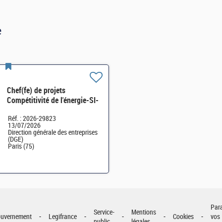
e
Chef(fe) de projets
Compétitivité de l'énergie-SI-
SDTME-114 H/F
Réf. : 2026-29823
13/07/2026
Direction générale des entreprises
(DGE)
Paris (75)
Par
Service-
Mentions
uvernement
Legifrance
Cookies
vos
public
légales