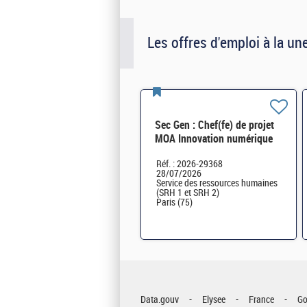
Les offres d'emploi à la un
Sec Gen : Chef(fe) de projet
MOA Innovation numérique
RH (SRH 2D) H/F
Réf. : 2026-29368
28/07/2026
Service des ressources humaines
(SRH 1 et SRH 2)
Paris (75)
Data.gouv
Elysee
France
Go