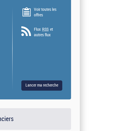
Voir toutes les
offres
Flux
RSS
et
autres flux
nciers