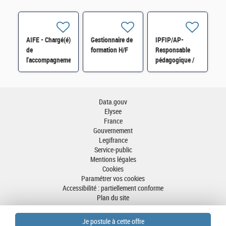
AIFE - Chargé(é)
Gestionnaire de
IPFIP/AP-
de
formation H/F
Responsable
l'accompagnement
pédagogique /
et de la
Spécialisé dans
formation
la fiscalité des
Chorus H/F
particuliers H/F
Data.gouv
Elysee
France
Gouvernement
Legifrance
Service-public
Mentions légales
Cookies
Paramétrer vos cookies
Accessibilité : partiellement conforme
Plan du site
Aller en haut