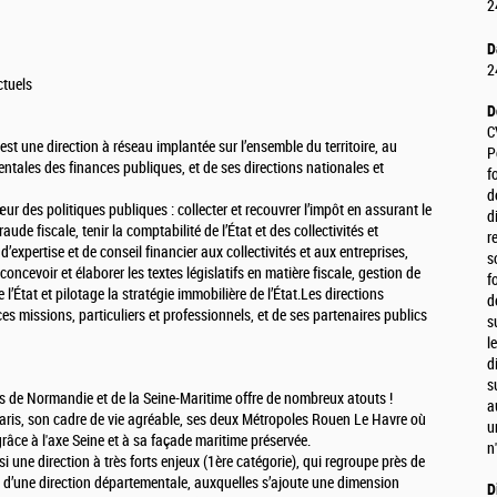
2
D
2
ctuels
D
C
st une direction à réseau implantée sur l’ensemble du territoire, au
P
entales des finances publiques, et de ses directions nationales et
f
d
r des politiques publiques : collecter et recouvrer l’impôt en assurant le
d
aude fiscale, tenir la comptabilité de l’État et des collectivités et
r
d’expertise et de conseil financier aux collectivités et aux entreprises,
s
oncevoir et élaborer les textes législatifs en matière fiscale, gestion de
f
e l’État et pilotage la stratégie immobilière de l’État.Les directions
d
ces missions, particuliers et professionnels, et de ses partenaires publics
s
l
d
s
s de Normandie et de la Seine-Maritime offre de nombreux atouts !
a
aris, son cadre de vie agréable, ses deux Métropoles Rouen Le Havre où
u
grâce à l'axe Seine et à sa façade maritime préservée.
n
i une direction à très forts enjeux (1ère catégorie), qui regroupe près de
 d’une direction départementale, auxquelles s’ajoute une dimension
D