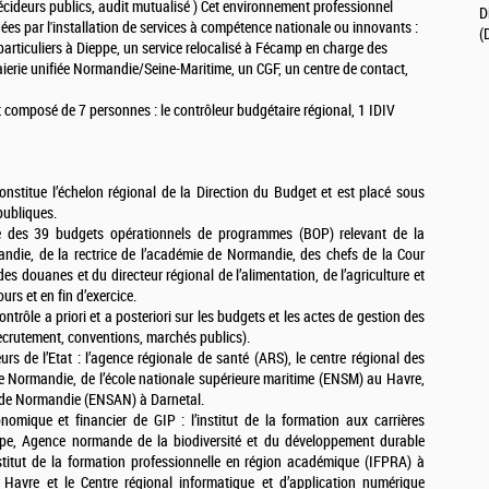
écideurs publics, audit mutualisé ) Cet environnement professionnel
D
nnées par l'installation de services à compétence nationale ou innovants :
(
articuliers à Dieppe, un service relocalisé à Fécamp en charge des
aierie unifiée Normandie/Seine-Maritime, un CGF, un centre de contact,
t composé de 7 personnes : le contrôleur budgétaire régional, 1 IDIV
onstitue l’échelon régional de la Direction du Budget et est placé sous
publiques.
le des 39 budgets opérationnels de programmes (BOP) relevant de la
ndie, de la rectrice de l’académie de Normandie, des chefs de la Cour
es douanes et du directeur régional de l’alimentation, de l’agriculture et
ours et en fin d’exercice.
ntrôle a priori et a posteriori sur les budgets et les actes de gestion des
recrutement, conventions, marchés publics).
urs de l’Etat : l’agence régionale de santé (ARS), le centre régional des
de Normandie, de l’école nationale supérieure maritime (ENSM) au Havre,
re de Normandie (ENSAN) à Darnetal.
nomique et financier de GIP : l’institut de la formation aux carrières
eppe, Agence normande de la biodiversité et du développement durable
tut de la formation professionnelle en région académique (IFPRA) à
 Havre et le Centre régional informatique et d’application numérique