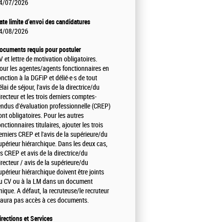
4/07/2026
ate limite d'envoi des candidatures
4/08/2026
ocuments requis pour postuler
V et lettre de motivation obligatoires.
our les agentes/agents fonctionnaires en
onction à la DGFiP et délié·e·s de tout
élai de séjour, l'avis de la directrice/du
irecteur et les trois derniers comptes-
endus d'évaluation professionnelle (CREP)
ont obligatoires. Pour les autres
onctionnaires titulaires, ajouter les trois
erniers CREP et l'avis de la supérieure/du
upérieur hiérarchique. Dans les deux cas,
es CREP et avis de la directrice/du
irecteur / avis de la supérieure/du
upérieur hiérarchique doivent être joints
u CV ou à la LM dans un document
nique. A défaut, la recruteuse/le recruteur
'aura pas accès à ces documents.
irections et Services