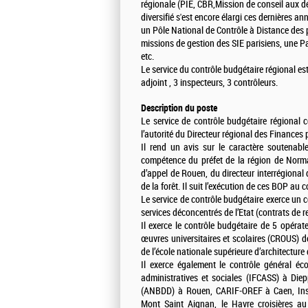
régionale (PIE, CBR,Mission de conseil aux d
diversifié s'est encore élargi ces dernières a
un Pôle National de Contrôle à Distance des p
missions de gestion des SIE parisiens, une P
etc.
Le service du contrôle budgétaire régional es
adjoint , 3 inspecteurs, 3 contrôleurs.
Description du poste
Le service de contrôle budgétaire régional c
l’autorité du Directeur régional des Finances 
Il rend un avis sur le caractère soutenab
compétence du préfet de la région de Norma
d’appel de Rouen, du directeur interrégional d
de la forêt. Il suit l’exécution de ces BOP au c
Le service de contrôle budgétaire exerce un co
services déconcentrés de l’Etat (contrats de 
Il exerce le contrôle budgétaire de 5 opérate
œuvres universitaires et scolaires (CROUS) 
de l’école nationale supérieure d’architectu
Il exerce également le contrôle général éco
administratives et sociales (IFCASS) à Di
(ANBDD) à Rouen, CARIF-OREF à Caen, Insti
Mont Saint Aignan, le Havre croisières au