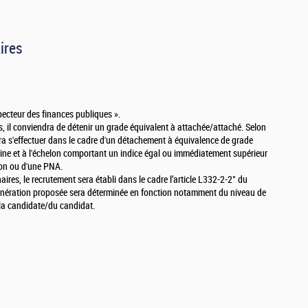
ires
specteur des finances publiques ».
, il conviendra de détenir un grade équivalent à attachée/attaché. Selon
rra s'effectuer dans le cadre d'un détachement à équivalence de grade
igine et à l'échelon comportant un indice égal ou immédiatement supérieur
ion ou d'une PNA.
res, le recrutement sera établi dans le cadre l’article L332-2-2° du
unération proposée sera déterminée en fonction notamment du niveau de
 la candidate/du candidat.