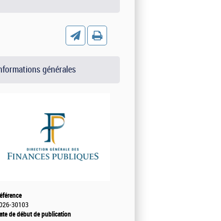
nformations générales
éférence
026-30103
ate de début de publication