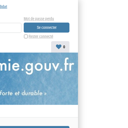
didat
Mot de passe perdu
Rester connecté
0