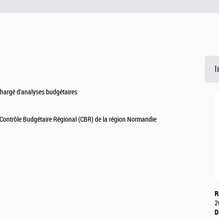
I
 Chargé d'analyses budgétaires
 Contrôle Budgétaire Régional (CBR) de la région Normandie
R
2
D