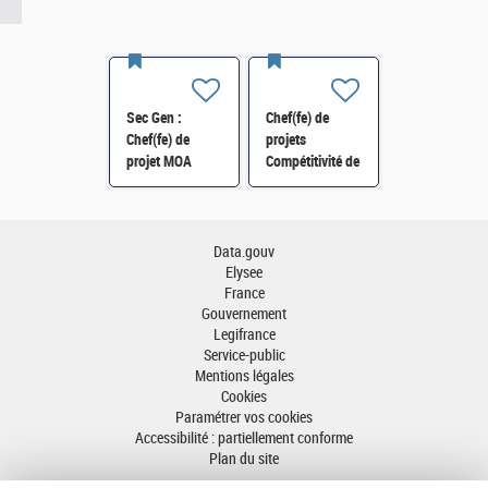
Sec Gen :
Chef(fe) de
Chef(fe) de
projets
projet MOA
Compétitivité de
Innovation
l'énergie-SI-
numérique RH
SDTME-114 H/F
(SRH 2D) H/F
Data.gouv
Elysee
France
Gouvernement
Legifrance
Service-public
Mentions légales
Cookies
Paramétrer vos cookies
Accessibilité : partiellement conforme
Plan du site