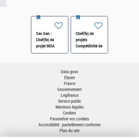
Sec Gen :
Chef(fe) de
Chef(fe) de
projets
projet MOA
Compétitivité de
Innovation
l'énergie-SI-
numérique RH
SDTME-114 H/F
(SRH 2D) H/F
Data.gouv
Elysee
France
Gouvernement
Legifrance
Service-public
Mentions légales
Cookies
Paramétrer vos cookies
Accessibilité : partiellement conforme
Plan du site