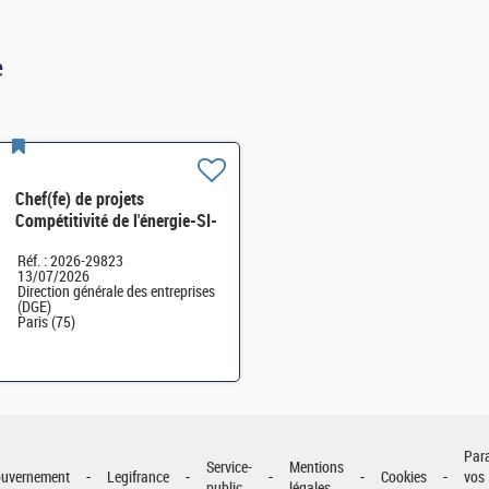
e
Chef(fe) de projets
Compétitivité de l'énergie-SI-
SDTME-114 H/F
Réf. : 2026-29823
13/07/2026
Direction générale des entreprises
(DGE)
Paris (75)
Par
Service-
Mentions
uvernement
Legifrance
Cookies
vos
public
légales