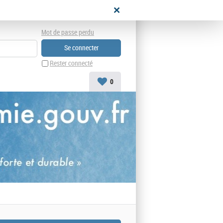
didat
Mot de passe perdu
Rester connecté
0