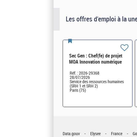
Les offres d'emploi à la un
Sec Gen : Chef(fe) de projet
MOA Innovation numérique
RH (SRH 2D) H/F
Réf. : 2026-29368
28/07/2026
Service des ressources humaines
(SRH 1 et SRH 2)
Paris (75)
Data.gouv
Elysee
France
Go