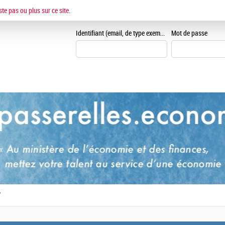
ESPACE CANDIDAT
ste pas ou plus sur ce site.
Je me crée un espace can
Identifiant (email, de type exemple@exemple.fr)
Mot de passe
,