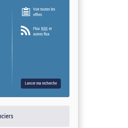
Voir toutes les
offres
Flux
RSS
et
autres flux
nciers