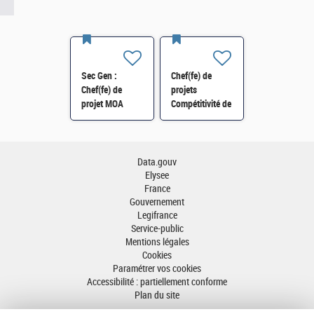
Sec Gen :
Chef(fe) de
Chef(fe) de
projets
projet MOA
Compétitivité de
Innovation
l'énergie-SI-
numérique RH
SDTME-114 H/F
(SRH 2D) H/F
Data.gouv
Elysee
France
Gouvernement
Legifrance
Service-public
Mentions légales
Cookies
Paramétrer vos cookies
Accessibilité : partiellement conforme
Plan du site